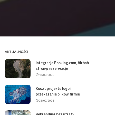
AKTUALNOŚCI
Integracja Booking.com, Airbnb i
strony: rezerwacje
18/07/2026
Koszt projektu logo i
przekazanie plików firmie
08/07/2026
Rebranding bez utraty