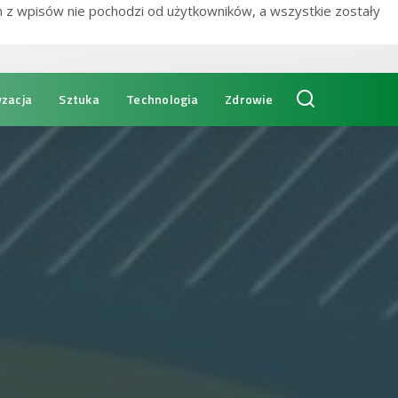
n z wpisów nie pochodzi od użytkowników, a wszystkie zostały
zacja
Sztuka
Technologia
Zdrowie