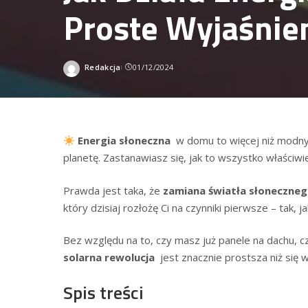
Proste Wyjaśnie
Redakcja
01/12/2024
Wysłany
przez
Energia słoneczna
‍ w domu to więcej niż modny 
planetę. Zastanawiasz się, ⁣jak to wszystko właściwie
Prawda jest taka, że
zamiana światła słoneczneg
który dzisiaj rozłożę⁤ Ci ⁤na ​czynniki ‍pierwsze​ – ta
Bez względu na to, czy masz ​już panele na dachu, czy
solarna rewolucja
⁤ jest znacznie‌ prostsza niż ⁣się
Spis treści