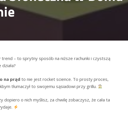
nie
trend – to ‍sprytny sposób na niższe rachunki ⁣i czystszą
⁢ działa?
o na prąd
to ‌nie jest rocket science.⁤ To prosty ​proces,​
k, jakbym tłumaczył to swojemu ​sąsiadowi przy grillu.
 dopiero o nich myślisz, ​za chwilę zobaczysz, że cała ta ​
 wydaje.