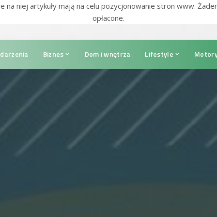
e na niej artykuły mają na celu pozycjonowanie stron www. Żade
opłacone.
darzenia
Biznes
Dom i wnętrza
Lifestyle
Motory