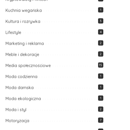
Kuchnia wegańska
1
Kultura i rozrywka
3
Lifestyle
4
Marketing i reklama
2
Meble i dekoracje
2
Media społecznościowe
15
Moda codzienna
1
Moda damska
1
Moda ekologiczna
1
Moda i styl
2
Motoryzacja
7