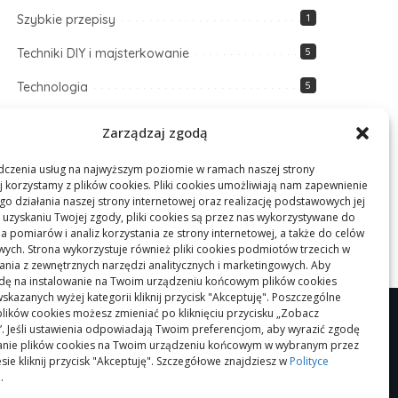
Szybkie przepisy
1
Techniki DIY i majsterkowanie
5
Technologia
5
Zdrowe odżywianie
1
Zarządzaj zgodą
Zdrowie i fitness
7
dczenia usług na najwyższym poziomie w ramach naszej strony
j korzystamy z plików cookies. Pliki cookies umożliwiają nam zapewnienie
Zmiany klimatyczne
1
o działania naszej strony internetowej oraz realizację podstawowych jej
po uzyskaniu Twojej zgody, pliki cookies są przez nas wykorzystywane do
 pomiarów i analiz korzystania ze strony internetowej, a także do celów
ych. Strona wykorzystuje również pliki cookies podmiotów trzecich w
tania z zewnętrznych narzędzi analitycznych i marketingowych. Aby
dę na instalowanie na Twoim urządzeniu końcowym plików cookies
skazanych wyżej kategorii kliknij przycisk "Akceptuję". Poszczególne
plików cookies możesz zmieniać po kliknięciu przycisku „Zobacz
”. Jeśli ustawienia odpowiadają Twoim preferencjom, aby wyrazić zgodę
wanie plików cookies na Twoim urządzeniu końcowym w wybranym przez
sie kliknij przycisk "Akceptuję". Szczegółowe znajdziesz w
Polityce
i
.