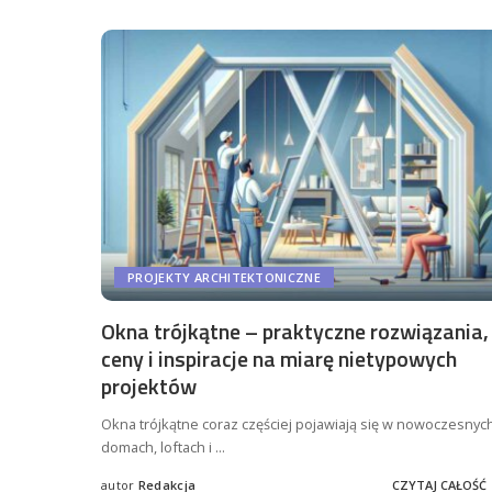
PROJEKTY ARCHITEKTONICZNE
Okna trójkątne – praktyczne rozwiązania,
ceny i inspiracje na miarę nietypowych
projektów
Okna trójkątne coraz częściej pojawiają się w nowoczesnyc
domach, loftach i
...
autor
Redakcja
CZYTAJ CAŁOŚĆ