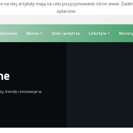
e na niej artykuły mają na celu pozycjonowanie stron www. Żade
opłacone.
darzenia
Biznes
Dom i wnętrza
Lifestyle
Motory
ne
zy, trendy i innowacje w