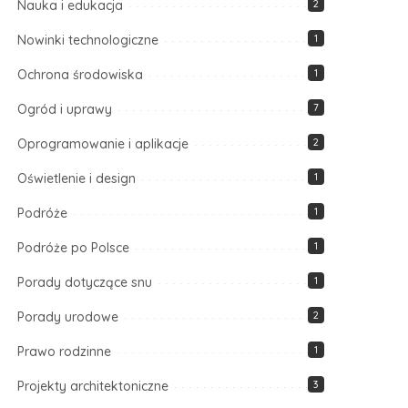
Nauka i edukacja
2
Nowinki technologiczne
1
Ochrona środowiska
1
Ogród i uprawy
7
Oprogramowanie i aplikacje
2
Oświetlenie i design
1
Podróże
1
Podróże po Polsce
1
Porady dotyczące snu
1
Porady urodowe
2
Prawo rodzinne
1
Projekty architektoniczne
3