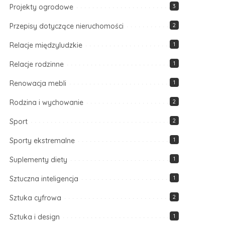
Projekty ogrodowe
3
Przepisy dotyczące nieruchomości
2
Relacje międzyludzkie
1
Relacje rodzinne
1
Renowacja mebli
1
Rodzina i wychowanie
2
Sport
2
Sporty ekstremalne
1
Suplementy diety
1
Sztuczna inteligencja
1
Sztuka cyfrowa
2
Sztuka i design
1