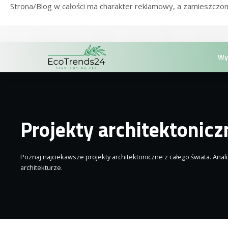
Strona/Blog w całości ma charakter reklamowy, a zamieszczon
Wy
Projekty architektonicz
Poznaj najciekawsze projekty architektoniczne z całego świata. Anali
architekturze.