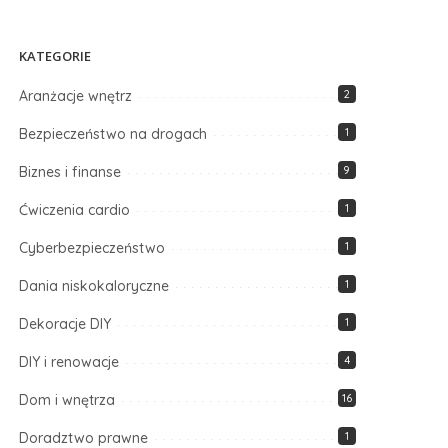
KATEGORIE
Aranżacje wnętrz
2
Bezpieczeństwo na drogach
1
Biznes i finanse
9
Ćwiczenia cardio
1
Cyberbezpieczeństwo
1
Dania niskokaloryczne
1
Dekoracje DIY
1
DIY i renowacje
4
Dom i wnętrza
16
Doradztwo prawne
1