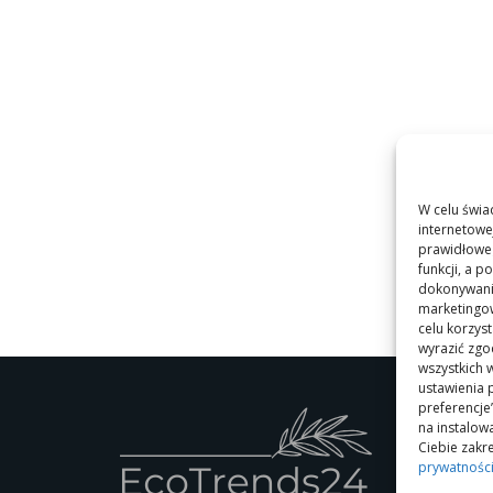
W celu świa
internetowe
prawidłoweg
funkcji, a 
dokonywania
marketingow
celu korzys
wyrazić zgo
wszystkich w
ustawienia 
preferencje
na instalo
Ciebie zakre
prywatnośc