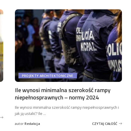
PROJEKTY ARCHITEKTONICZNE
Ile wynosi minimalna szerokość rampy
niepełnosprawnych – normy 2024
Ile wynosi minimalna szerokość rampy niepełnosprawnych i
jak ją ustalić? Ile
...
autor
Redakcja
CZYTAJ CAŁOŚĆ
Wysłany
przez