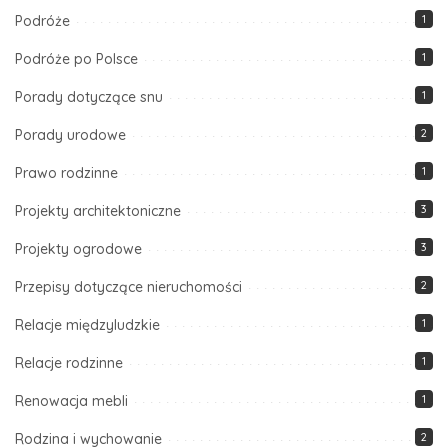
Podróże
1
Podróże po Polsce
1
Porady dotyczące snu
1
Porady urodowe
2
Prawo rodzinne
1
Projekty architektoniczne
3
Projekty ogrodowe
3
Przepisy dotyczące nieruchomości
2
Relacje międzyludzkie
1
Relacje rodzinne
1
Renowacja mebli
1
Rodzina i wychowanie
2