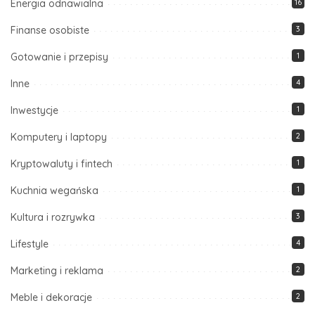
Energia odnawialna
16
Finanse osobiste
3
Gotowanie i przepisy
1
Inne
4
Inwestycje
1
Komputery i laptopy
2
Kryptowaluty i fintech
1
Kuchnia wegańska
1
Kultura i rozrywka
3
Lifestyle
4
Marketing i reklama
2
Meble i dekoracje
2