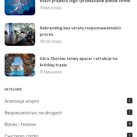
Koszt projektu logo i przekazanie plików firmie
08/07/2026
Rebranding bez utraty rozpoznawalności:
proces
07/07/2026
Góra Zborów: łatwy spacer i atrakcje na
krótkiej trasie
18/06/2026
KATEGORIE
Aranżacje wnętrz
2
Bezpieczeństwo na drogach
1
Biznes i finanse
9
Ćwiczenia cardio
1