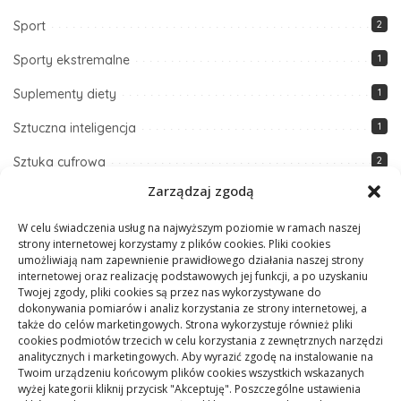
Sport
2
Sporty ekstremalne
1
Suplementy diety
1
Sztuczna inteligencja
1
Sztuka cyfrowa
2
Zarządzaj zgodą
Sztuka i design
1
W celu świadczenia usług na najwyższym poziomie w ramach naszej
Szybkie przepisy
1
strony internetowej korzystamy z plików cookies. Pliki cookies
umożliwiają nam zapewnienie prawidłowego działania naszej strony
Techniki DIY i majsterkowanie
5
internetowej oraz realizację podstawowych jej funkcji, a po uzyskaniu
Twojej zgody, pliki cookies są przez nas wykorzystywane do
Technologia
5
dokonywania pomiarów i analiz korzystania ze strony internetowej, a
także do celów marketingowych. Strona wykorzystuje również pliki
Zdrowe odżywianie
1
cookies podmiotów trzecich w celu korzystania z zewnętrznych narzędzi
analitycznych i marketingowych. Aby wyrazić zgodę na instalowanie na
Zdrowie i fitness
7
Twoim urządzeniu końcowym plików cookies wszystkich wskazanych
wyżej kategorii kliknij przycisk "Akceptuję". Poszczególne ustawienia
Zmiany klimatyczne
1