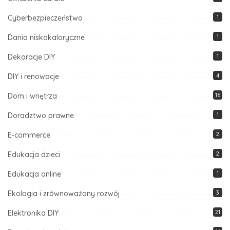
Cyberbezpieczeństwo
1
Dania niskokaloryczne
1
Dekoracje DIY
1
DIY i renowacje
4
Dom i wnętrza
16
Doradztwo prawne
1
E-commerce
2
Edukacja dzieci
2
Edukacja online
1
Ekologia i zrównoważony rozwój
3
Elektronika DIY
21