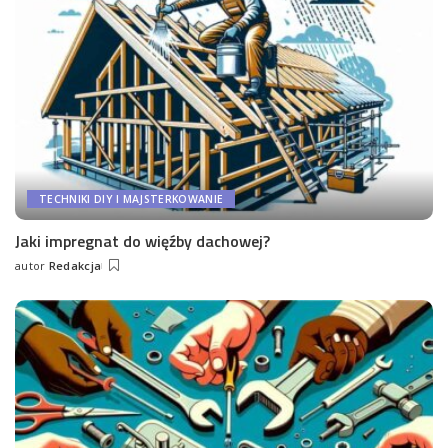
TECHNIKI DIY I MAJSTERKOWANIE
Jaki impregnat do więźby dachowej?
autor
Redakcja
Wysłany
przez