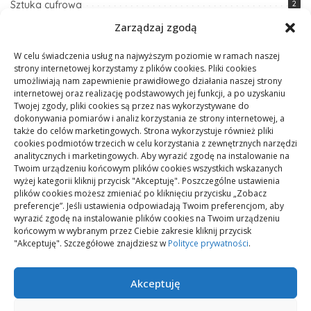
Sztuka cyfrowa
2
Zarządzaj zgodą
Sztuka i design
1
W celu świadczenia usług na najwyższym poziomie w ramach naszej
Szybkie przepisy
1
strony internetowej korzystamy z plików cookies. Pliki cookies
umożliwiają nam zapewnienie prawidłowego działania naszej strony
Techniki DIY i majsterkowanie
5
internetowej oraz realizację podstawowych jej funkcji, a po uzyskaniu
Twojej zgody, pliki cookies są przez nas wykorzystywane do
Technologia
5
dokonywania pomiarów i analiz korzystania ze strony internetowej, a
także do celów marketingowych. Strona wykorzystuje również pliki
Zdrowe odżywianie
1
cookies podmiotów trzecich w celu korzystania z zewnętrznych narzędzi
analitycznych i marketingowych. Aby wyrazić zgodę na instalowanie na
Zdrowie i fitness
7
Twoim urządzeniu końcowym plików cookies wszystkich wskazanych
wyżej kategorii kliknij przycisk "Akceptuję". Poszczególne ustawienia
Zmiany klimatyczne
1
plików cookies możesz zmieniać po kliknięciu przycisku „Zobacz
preferencje”. Jeśli ustawienia odpowiadają Twoim preferencjom, aby
wyrazić zgodę na instalowanie plików cookies na Twoim urządzeniu
końcowym w wybranym przez Ciebie zakresie kliknij przycisk
"Akceptuję". Szczegółowe znajdziesz w
Polityce prywatności
.
Akceptuję