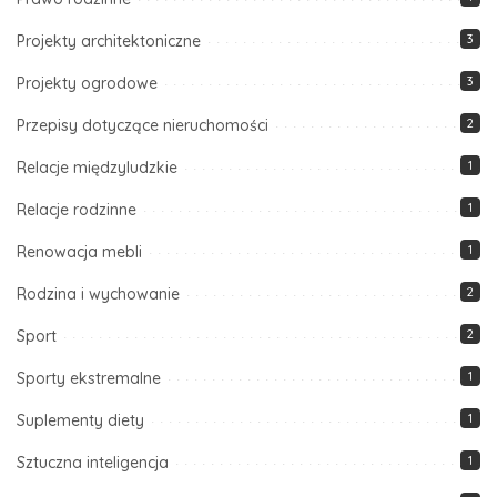
Projekty architektoniczne
3
Projekty ogrodowe
3
Przepisy dotyczące nieruchomości
2
Relacje międzyludzkie
1
Relacje rodzinne
1
Renowacja mebli
1
Rodzina i wychowanie
2
Sport
2
Sporty ekstremalne
1
Suplementy diety
1
Sztuczna inteligencja
1