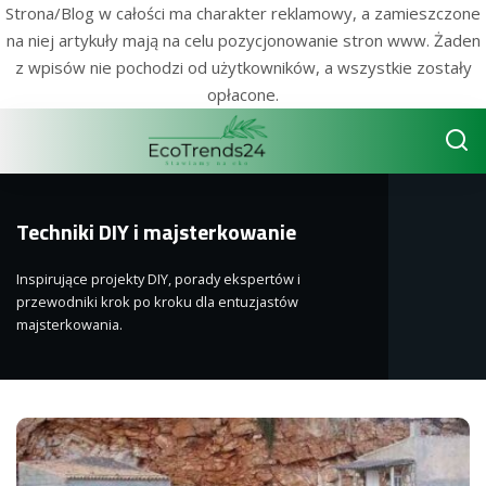
Strona/Blog w całości ma charakter reklamowy, a zamieszczone
na niej artykuły mają na celu pozycjonowanie stron www. Żaden
z wpisów nie pochodzi od użytkowników, a wszystkie zostały
opłacone.
Techniki DIY i majsterkowanie
Inspirujące projekty DIY, porady ekspertów i
przewodniki krok po kroku dla entuzjastów
majsterkowania.