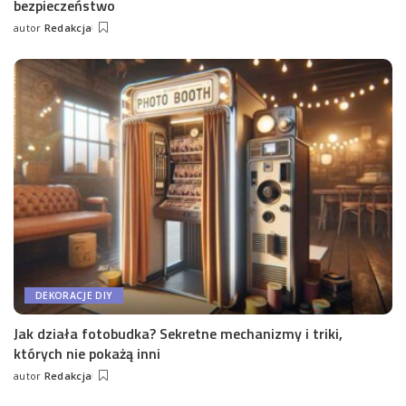
bezpieczeństwo
autor
Redakcja
Wysłany
przez
DEKORACJE DIY
Jak działa fotobudka? Sekretne mechanizmy i triki,
których nie pokażą inni
autor
Redakcja
Wysłany
przez