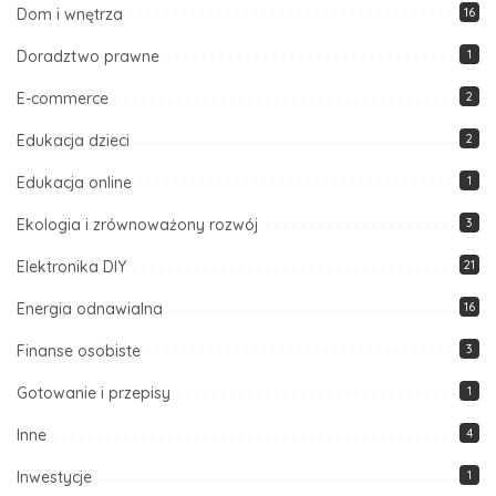
Dom i wnętrza
16
Doradztwo prawne
1
E-commerce
2
Edukacja dzieci
2
Edukacja online
1
Ekologia i zrównoważony rozwój
3
Elektronika DIY
21
Energia odnawialna
16
Finanse osobiste
3
Gotowanie i przepisy
1
Inne
4
Inwestycje
1