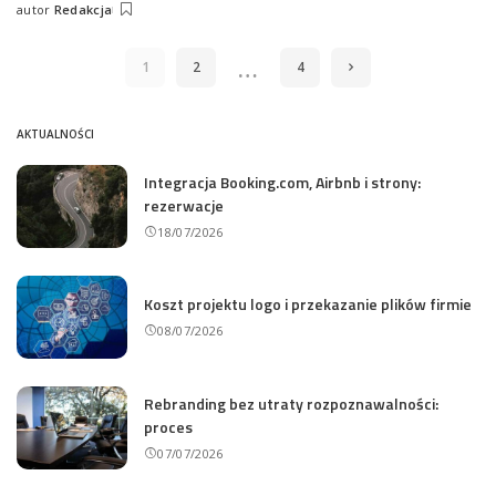
autor
Redakcja
Wysłany
przez
…
1
2
4
AKTUALNOŚCI
Integracja Booking.com, Airbnb i strony:
rezerwacje
18/07/2026
Koszt projektu logo i przekazanie plików firmie
08/07/2026
Rebranding bez utraty rozpoznawalności:
proces
07/07/2026