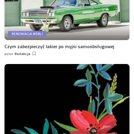
RENOWACJA MEBLI
Czym zabezpieczyć lakier po myjni samoobsługowej
autor
Redakcja
Wysłany
przez