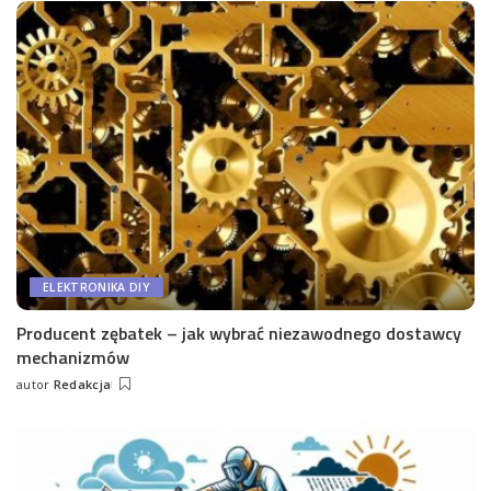
ELEKTRONIKA DIY
Producent zębatek – jak wybrać niezawodnego dostawcy
mechanizmów
autor
Redakcja
Wysłany
przez