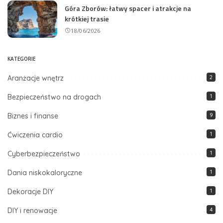
Góra Zborów: łatwy spacer i atrakcje na
krótkiej trasie
18/06/2026
KATEGORIE
Aranżacje wnętrz
2
Bezpieczeństwo na drogach
1
Biznes i finanse
9
Ćwiczenia cardio
1
Cyberbezpieczeństwo
1
Dania niskokaloryczne
1
Dekoracje DIY
1
DIY i renowacje
4