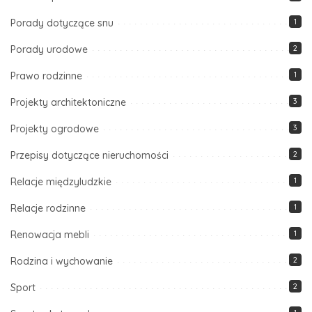
Porady dotyczące snu
1
Porady urodowe
2
Prawo rodzinne
1
Projekty architektoniczne
3
Projekty ogrodowe
3
Przepisy dotyczące nieruchomości
2
Relacje międzyludzkie
1
Relacje rodzinne
1
Renowacja mebli
1
Rodzina i wychowanie
2
Sport
2