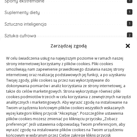
Sporty ekstremalne
1
Suplementy diety
1
Sztuczna inteligencja
1
Sztuka cyfrowa
2
Zarządzaj zgodą
Sztuka i design
1
W celu świadczenia usług na najwyższym poziomie w ramach naszej
Szybkie przepisy
1
strony internetowej korzystamy z plików cookies. Pliki cookies
umożliwiają nam zapewnienie prawidłowego działania naszej strony
Techniki DIY i majsterkowanie
5
internetowej oraz realizację podstawowych jej funkcji, a po uzyskaniu
Twojej zgody, pliki cookies są przez nas wykorzystywane do
Technologia
5
dokonywania pomiarów i analiz korzystania ze strony internetowej, a
także do celów marketingowych. Strona wykorzystuje również pliki
Zdrowe odżywianie
1
cookies podmiotów trzecich w celu korzystania z zewnętrznych narzędzi
analitycznych i marketingowych. Aby wyrazić zgodę na instalowanie na
Zdrowie i fitness
7
Twoim urządzeniu końcowym plików cookies wszystkich wskazanych
wyżej kategorii kliknij przycisk "Akceptuję". Poszczególne ustawienia
Zmiany klimatyczne
1
plików cookies możesz zmieniać po kliknięciu przycisku „Zobacz
preferencje”. Jeśli ustawienia odpowiadają Twoim preferencjom, aby
wyrazić zgodę na instalowanie plików cookies na Twoim urządzeniu
końcowym w wybranym przez Ciebie zakresie kliknij przycisk