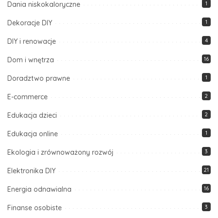
Dania niskokaloryczne
1
Dekoracje DIY
1
DIY i renowacje
4
Dom i wnętrza
16
Doradztwo prawne
1
E-commerce
2
Edukacja dzieci
2
Edukacja online
1
Ekologia i zrównoważony rozwój
3
Elektronika DIY
21
Energia odnawialna
16
Finanse osobiste
3