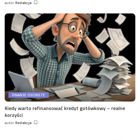
autor
Redakcja
Wysłany
przez
FINANSE OSOBISTE
Kiedy warto refinansować kredyt gotówkowy – realne
korzyści
autor
Redakcja
Wysłany
przez