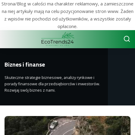
Strona/Blog w całości ma charakter reklamowy, a zamieszczone
na niej artykuły mają na celu pozycjonowanie stron www. Żaden
z wpisów nie pochodzi od użytkowników, a wszystkie zostały
opłacone.
Biznes i finanse
Skuteczne strategie biznesowe, analizy rynkowe i
porady finansowe dla przedsiębiorców i inwestorów.
Rozwijaj swój biznes z nami.