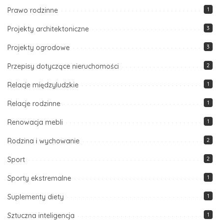
Prawo rodzinne
1
Projekty architektoniczne
3
Projekty ogrodowe
3
Przepisy dotyczące nieruchomości
2
Relacje międzyludzkie
1
Relacje rodzinne
1
Renowacja mebli
1
Rodzina i wychowanie
2
Sport
2
Sporty ekstremalne
1
Suplementy diety
1
Sztuczna inteligencja
1