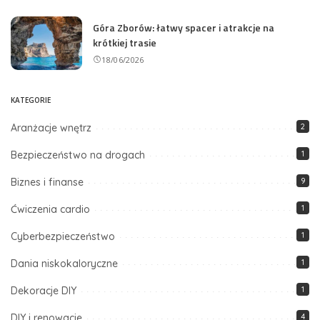
Góra Zborów: łatwy spacer i atrakcje na
krótkiej trasie
18/06/2026
KATEGORIE
Aranżacje wnętrz
2
Bezpieczeństwo na drogach
1
Biznes i finanse
9
Ćwiczenia cardio
1
Cyberbezpieczeństwo
1
Dania niskokaloryczne
1
Dekoracje DIY
1
DIY i renowacje
4