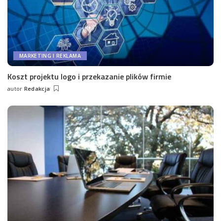
MARKETING I REKLAMA
Koszt projektu logo i przekazanie plików firmie
autor
Redakcja
Wysłany
przez