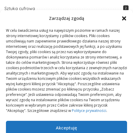
Sztuka cyfrowa
2
Zarządzaj zgodą
Sztuka i design
1
W celu świadczenia usług na najwyższym poziomie w ramach naszej
Szybkie przepisy
1
strony internetowej korzystamy z plików cookies. Pliki cookies
umożliwiają nam zapewnienie prawidłowego działania naszej strony
Techniki DIY i majsterkowanie
5
internetowej oraz realizację podstawowych jej funkcji, a po uzyskaniu
Twojej zgody, pliki cookies są przez nas wykorzystywane do
Technologia
5
dokonywania pomiarów i analiz korzystania ze strony internetowej, a
także do celów marketingowych. Strona wykorzystuje również pliki
Zdrowe odżywianie
1
cookies podmiotów trzecich w celu korzystania z zewnętrznych narzędzi
analitycznych i marketingowych. Aby wyrazić zgodę na instalowanie na
Zdrowie i fitness
7
Twoim urządzeniu końcowym plików cookies wszystkich wskazanych
wyżej kategorii kliknij przycisk "Akceptuję". Poszczególne ustawienia
Zmiany klimatyczne
1
plików cookies możesz zmieniać po kliknięciu przycisku „Zobacz
preferencje”. Jeśli ustawienia odpowiadają Twoim preferencjom, aby
wyrazić zgodę na instalowanie plików cookies na Twoim urządzeniu
końcowym w wybranym przez Ciebie zakresie kliknij przycisk
"Akceptuję". Szczegółowe znajdziesz w
Polityce prywatności
.
Akceptuję