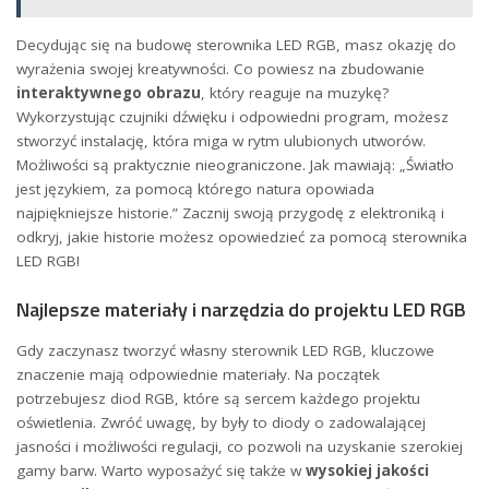
Decydując się na⁣ budowę sterownika LED RGB, masz okazję do
wyrażenia swojej ⁣kreatywności. Co powiesz na zbudowanie
interaktywnego obrazu
, ​który reaguje na muzykę?
Wykorzystując czujniki dźwięku i ⁤odpowiedni program, możesz
stworzyć instalację, która miga w rytm ulubionych utworów.
Możliwości są praktycznie nieograniczone. Jak mawiają: „Światło​
jest⁤ językiem, za pomocą którego natura opowiada
najpiękniejsze historie.” ‍Zacznij swoją przygodę z elektroniką i
odkryj, jakie historie możesz opowiedzieć za ⁣pomocą sterownika⁣
LED RGB!
Najlepsze materiały i narzędzia do ⁤projektu ⁣LED RGB
Gdy zaczynasz tworzyć własny sterownik ​LED RGB, kluczowe
znaczenie mają odpowiednie materiały.​ Na początek⁣
potrzebujesz diod RGB, które⁣ są sercem każdego projektu
oświetlenia. Zwróć uwagę, by były to ‌diody o⁤ zadowalającej
jasności i możliwości regulacji, co pozwoli⁣ na uzyskanie⁤ szerokiej
gamy barw. Warto‍ wyposażyć się także ‌w
wysokiej⁤ jakości