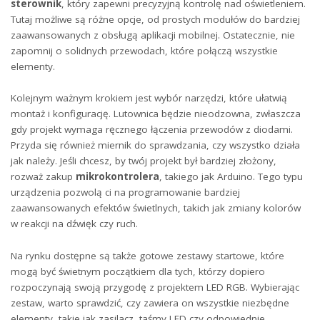
sterownik
, który⁣ zapewni precyzyjną kontrolę nad oświetleniem.
Tutaj możliwe są różne opcje, od prostych modułów do bardziej
zaawansowanych​ z obsługą aplikacji mobilnej. Ostatecznie, nie
zapomnij ‍o solidnych przewodach, które połączą wszystkie
elementy.
Kolejnym ważnym krokiem jest wybór⁣ narzędzi, które ułatwią
montaż i konfigurację. Lutownica będzie nieodzowna, zwłaszcza
gdy projekt wymaga ręcznego łączenia przewodów z diodami.
⁣Przyda się również‌ miernik do sprawdzania, czy wszystko działa​
jak należy. Jeśli⁤ chcesz, by twój projekt był bardziej ‌złożony,
rozważ zakup
mikrokontrolera
, takiego jak Arduino. Tego typu
urządzenia pozwolą ci na programowanie bardziej
zaawansowanych efektów świetlnych, takich jak zmiany kolorów
w reakcji na dźwięk czy ruch.
Na‍ rynku dostępne są także gotowe zestawy startowe, które
mogą być świetnym⁣ początkiem dla tych, którzy dopiero​
rozpoczynają swoją przygodę⁣ z projektem LED RGB. Wybierając
zestaw, warto sprawdzić, czy zawiera on wszystkie niezbędne
elementy, takie⁢ jak⁣ zasilacz, taśmy LED czy odpowiednie