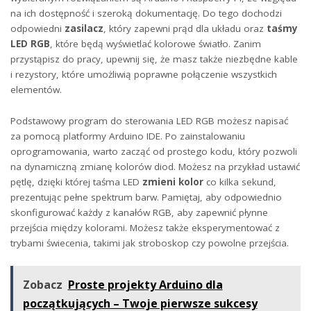
na ich​ dostępność i szeroką dokumentację. Do ‌tego dochodzi
odpowiedni
zasilacz
, który zapewni prąd dla układu oraz
taśmy
LED RGB
, które będą wyświetlać kolorowe światło. ⁢Zanim
przystąpisz do pracy, upewnij się, że⁢ masz także niezbędne kable‌
i rezystory, które⁤ umożliwią poprawne połączenie wszystkich
elementów.
Podstawowy program do sterowania‌ LED RGB możesz napisać
za pomocą platformy Arduino IDE. Po zainstalowaniu
oprogramowania, warto zacząć od prostego‍ kodu, który pozwoli
na‍ dynamiczną zmianę ⁣kolorów diod. ‍Możesz na ⁢przykład ustawić
pętlę, dzięki której taśma LED​
zmieni⁢ kolor
co kilka sekund,
prezentując pełne spektrum barw. Pamiętaj, aby odpowiednio
skonfigurować każdy z kanałów⁣ RGB, aby zapewnić ⁤płynne
przejścia między kolorami.​ Możesz także eksperymentować z
trybami świecenia, takimi ‌jak stroboskop czy powolne przejścia.
Zobacz
Proste projekty Arduino dla
początkujących – Twoje pierwsze sukcesy