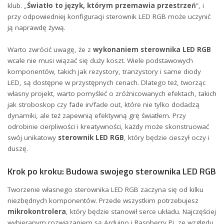
klub. „
Światło to język, którym przemawia przestrzeń
”, i
przy‍ odpowiedniej konfiguracji sterownik LED RGB może uczynić
ją naprawdę żywą.
Warto zwrócić uwagę, że z
wykonaniem sterownika LED RGB
⁣wcale nie musi wiązać się duży koszt. Wiele podstawowych
komponentów, takich jak rezystory, tranzystory⁢ i same diody
LED,⁣ są dostępne w przystępnych cenach. Dlatego też, tworząc
własny projekt,⁣ warto pomyśleć o zróżnicowanych efektach, takich
⁤jak stroboskop czy fade in/fade out, ‌które‌ nie tylko dodadzą
dynamiki, ale też zapewnią efektywną grę światłem. Przy
odrobinie cierpliwości i kreatywności, każdy może skonstruować
swój ‍unikatowy
sterownik LED RGB
, który będzie cieszył oczy i
duszę.
Krok po kroku: Budowa swojego sterownika LED RGB
Tworzenie własnego‌ sterownika LED RGB zaczyna się od kilku
⁢niezbędnych komponentów. Przede wszystkim ⁢potrzebujesz
mikrokontrolera
, który będzie stanowił serce układu. Najczęściej
‍wybieranym rozwiązaniem są Arduino i Raspberry Pi, ze względu