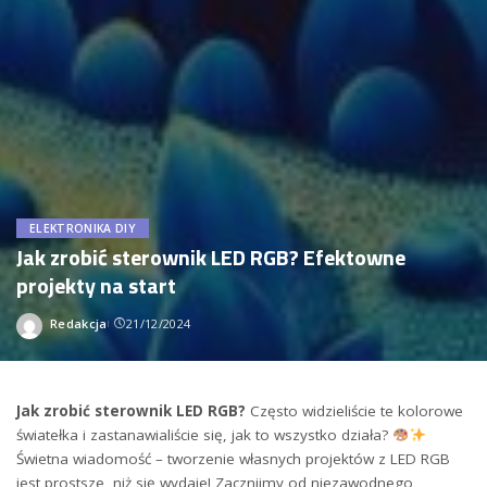
ELEKTRONIKA DIY
Jak zrobić sterownik LED RGB? Efektowne
projekty na start
Redakcja
21/12/2024
Wysłany
przez
Jak ⁣zrobić sterownik LED RGB?
Często widzieliście te kolorowe
światełka ⁣i zastanawialiście się, jak to wszystko działa?⁣
Świetna wiadomość – tworzenie własnych ‍projektów z LED RGB
jest⁤ prostsze, niż się wydaje! Zacznijmy od niezawodnego