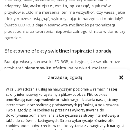
‍adaptery.​
Najważniejsze jest to, by zacząć
, a jak mówi
przysłowie, „kto ma marzenia, ten ma wszystko”. Czy wiesz, jakie
efekty możesz osiągnąć, ​wykorzystując te narzędzia i materiały?
Światło LED⁢ RGB daje niesamowite możliwości personalizacji
przestrzeni oraz tworzenia ‌niepowtarzalnego klimatu w domu czy
ogrodzie.
Efektowne efekty świetlne: Inspiracje i porady
Budując własny sterownik LED⁤ RGB, odkryjesz, że światło może
przybierać‌
niesamowite ‍efekty
. Na przykład, możesz
spróbować popularnego efektu „oddychającego światła”, gdzie
Zarządzaj zgodą
intensywność światła powoli rośnie i maleje. Jest to doskonały
sposób⁤ na stworzenie
relaksującej atmosfery
w pokoju. Aby
W celu świadczenia usług na najwyższym poziomie w ramach naszej
osiągnąć ten efekt, wystarczy zastosować⁣ płynne zmiany w
strony internetowej korzystamy z plików cookies. Pliki cookies
poziomach czerwonego, zielonego i niebieskiego ​za pomocą
umożliwiają nam zapewnienie prawidłowego działania naszej strony
internetowej oraz realizację podstawowych jej funkcji, a po uzyskaniu
prostych pętli w kodzie.
Twojej zgody, pliki cookies są przez nas wykorzystywane do
dokonywania pomiarów i analiz korzystania ze strony internetowej, a
Ciekawym pomysłem jest także stworzenie efektu „fale ⁤świetlne”,
także do celów marketingowych. Strona wykorzystuje również pliki
który może być użyty na przykład podczas imprez. Takie
cookies podmiotów trzecich w celu korzystania z zewnętrznych narzędzi