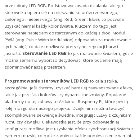
przez diody LED RGB. ⁤Podstawowa zasada działania takiego
sterownika ​opiera się na mieszaniu kolorów czerwonego,
zielonego i niebieskiego (ang. Red, Green, Blue), co pozwala
uzyskać niemal każdy ‍kolor ⁤światła. Kluczem do‌ tego jest
sterowanie napięciem dostarczanym do każdej ‌z diod. Moduł
PWM (ang.‍ Pulse Width ‍Modulation) odpowiada za modulowanie
tych napięć, co daje możliwość precyzyjnej regulacji barw i
jasności.
Sterowanie LED RGB
to jak malowanie światłem, gdzie‍
można samemu wyborczo decydować, które odcienie mają
zdominować naszą przestrzeń.
Programowanie sterowników LED RGB
to cała sztuka,
szczególnie, jeśli chcemy uzyskać bardziej⁤ zaawansowane efekty,
takie jak przejścia kolorów czy dynamiczne zmiany. Popularne
platformy do tej zabawy to Arduino i ​Raspberry Pi, które pełnią
rolę mózgu dla naszego projektu. Dzięki nim można tworzyć
skomplikowane sekwencje świetlne, integrując ​LED-y z czujnikami
ruchu czy⁤ dźwięku. Ciekawostką jest, że⁣ przy odpowiedniej
konfiguracji możliwe jest uzyskanie efektu synchronizacji światła z
rytmem muzyki, co może zamienić⁢ każde pomieszczenie w mini