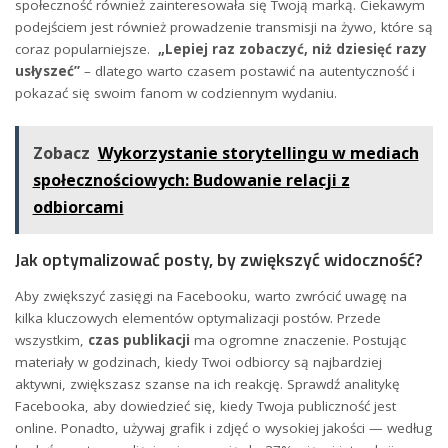
społeczność również zainteresowała⁢ się Twoją marką. Ciekawym
podejściem‌ jest ​również prowadzenie⁣ transmisji na żywo,‍ które​ są
coraz popularniejsze. ⁤
„Lepiej ⁣raz zobaczyć, ​niż dziesięć razy
usłyszeć”
–⁢ dlatego warto czasem postawić na autentyczność​ i
pokazać się⁤ swoim ‍fanom w codziennym wydaniu.
Zobacz
Wykorzystanie storytellingu w mediach
społecznościowych: Budowanie relacji z
odbiorcami
Jak optymalizować ‌posty, by zwiększyć widoczność?
Aby ​zwiększyć zasięgi na Facebooku, ‍warto‍ zwrócić uwagę ‌na‌
kilka kluczowych elementów‌ optymalizacji postów. Przede⁤
wszystkim,⁣
czas publikacji
ma ogromne znaczenie.⁣ Postując‌
materiały‌ w godzinach, ⁢kiedy Twoi​ odbiorcy są⁣ najbardziej
aktywni, ‌zwiększasz szanse​ na‌ ich reakcję. Sprawdź analitykę
Facebooka, aby dowiedzieć się, kiedy‌ Twoja publiczność jest
⁣online. Ponadto, używaj grafik i zdjęć‍ o⁢ wysokiej ⁤jakości —⁢ według⁢