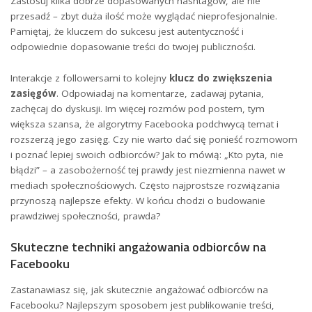
Zastosuj kilka dobrze dopasowanych hashtagów, ale nie
przesadź – zbyt duża‌ ilość może wyglądać nieprofesjonalnie.
Pamiętaj,⁢ że kluczem do sukcesu ​jest autentyczność ⁢i
odpowiednie dopasowanie treści⁢ do twojej publiczności.
Interakcje z followersami​ to ⁣kolejny⁣
klucz do zwiększenia
zasięgów
. Odpowiadaj ​na‍ komentarze, zadawaj pytania,
zachęcaj do⁣ dyskusji. Im ⁤więcej rozmów pod ⁣postem, tym
większa ⁣szansa, że algorytmy Facebooka ‌podchwycą temat i
rozszerzą⁢ jego ⁣zasięg. Czy ⁣nie warto dać się ponieść rozmowom
i poznać⁣ lepiej swoich ⁣odbiorców?‌ Jak to mówią: „Kto ‍pyta, nie
błądzi” – a zasobożerność ⁣tej‍ prawdy jest niezmienna nawet w
mediach społecznościowych. Często najprostsze rozwiązania
przynoszą najlepsze efekty. W końcu chodzi o budowanie
prawdziwej społeczności, prawda?
Skuteczne ⁣techniki angażowania odbiorców na
‍Facebooku
Zastanawiasz się, jak skutecznie angażować odbiorców na
‍Facebooku? ‍Najlepszym sposobem jest publikowanie treści,