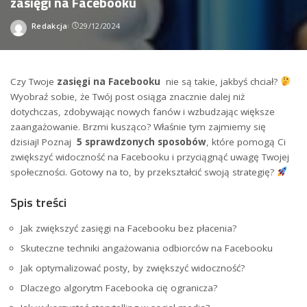
zasięgi na Facebooku
Redakcja
29/12/2024
Wysłany
przez
Czy Twoje
zasięgi na Facebooku
⁣ nie są takie,⁢ jakbyś chciał? ⁤
Wyobraź sobie, ⁢że Twój post osiąga⁢ znacznie dalej ⁤niż
‍dotychczas, zdobywając nowych fanów i wzbudzając większe⁢
zaangażowanie.⁢ Brzmi kusząco? Właśnie‍ tym zajmiemy ⁢się
dzisiaj! ⁣Poznaj ‍
5 sprawdzonych​ sposobów
, które pomogą Ci‌
zwiększyć widoczność⁣ na ‌Facebooku ‍i przyciągnąć uwagę Twojej
społeczności. ‌Gotowy na⁣ to, by przekształcić swoją strategię?
Spis‍ treści
Jak zwiększyć⁣ zasięgi na Facebooku bez płacenia?
Skuteczne techniki angażowania‌ odbiorców na ‌Facebooku
Jak optymalizować posty, by zwiększyć widoczność?
Dlaczego algorytm Facebooka cię ogranicza?