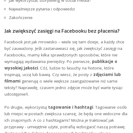
Jak wykorzystać storytelling w social media?
Najważniejsze pytania i odpowiedzi
Zakończenie
Jak zwiększyć zasięgi⁤ na Facebooku bez płacenia?
Facebook jest ⁤jak mrowisko – wiele się tam dzieje, a każdy ⁣chce​
być ‌zauważony. Jeśli zastanawiasz się, jak⁤ zwiększyć zasięgi na
Facebooku,​ mamy kilka sprawdzonych sposobów,‌ które nie
wymagają⁤ wydawania pieniędzy.⁣ Po pierwsze,⁢
publikacje o
⁤wysokiej⁣ jakości
. Cóż, ludzie​ to łasuchy ⁤na historie, które
inspirują, uczą lub bawią.⁢ Czy wiesz, że posty⁣ z
zdjęciami⁤ lub
⁢filmami
generują o wiele większe zaangażowanie ⁢niż⁣ same
teksty? Naprawdę, czasem ‍jedno zdjęcie może⁤ być warte tysiąc‍
udostępnień.
Po drugie, wykorzystuj
tagowanie​ i hashtagi
. Tagowanie osób
lub ‍miejsc​ w postach‌ zwiększa ‍szansę, że będą one widoczne dla​
ich znajomych. ⁣A‍ co z⁣ hashtagami? Można je‌ traktować jak
⁢przyprawy ​- umiejętnie użyte, potrafią wzbogacić ⁤naszą potrawę.