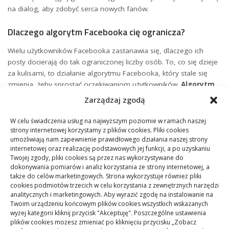
na dialog, aby ‍zdobyć serca nowych fanów.
Dlaczego ​algorytm Facebooka cię ​ogranicza?
Wielu użytkowników ⁣Facebooka ‌zastanawia się, dlaczego ich
⁤posty docierają do ⁢tak ograniczonej ⁤liczby osób. To, co się dzieje⁤
za kulisami, to działanie algorytmu​ Facebooka, który⁢ stale się
zmienia,⁤ żeby​ sprostać oczekiwaniom użytkowników.
Algorytm
‍ten skupia się na ⁤preferencjach użytkowników, starając⁣ się
Zarządzaj zgodą
podsuwać‍ im treści, które mogłyby być dla nich ‍interesujące. ​Czy
zauważyłeś,‍ że czasem ⁣widzisz⁢ posty o rzeczach,‌ które niedawno
W celu świadczenia usług na najwyższym poziomie w ramach naszej
⁣omawiałeś? ⁢To właśnie⁤ moc ‌algorytmu! ‍Ma on‌ na⁤ celu
strony internetowej korzystamy z plików cookies. Pliki cookies
umożliwiają nam zapewnienie prawidłowego działania naszej strony
⁤zatrzymanie nas na ‍platformie jak najdłużej.
internetowej oraz realizację podstawowych jej funkcji, a po uzyskaniu
Twojej zgody, pliki cookies są przez nas wykorzystywane do
Co ciekawe, nie ⁤tylko ilość⁢ polubień czy komentarzy wpływa⁤ na
dokonywania pomiarów i analiz korzystania ze strony internetowej, a
zasięgi. Algorytm⁤ Facebooka faworyzuje
interakcje
, które są
także do celów marketingowych. Strona wykorzystuje również pliki
cookies podmiotów trzecich w celu korzystania z zewnętrznych narzędzi
bardziej wartościowe dla społeczności. ‌Na przykład, jeśli⁤ Twoi
analitycznych i marketingowych. Aby wyrazić zgodę na instalowanie na
⁤znajomi i rodzina aktywnie ⁢dyskutują⁢ pod⁣ Twoimi postami,​
Twoim urządzeniu końcowym plików cookies wszystkich wskazanych
Facebook uznaje ⁣to za wartościowe i pokazuje taki post większej‍
wyżej kategorii kliknij przycisk "Akceptuję". Poszczególne ustawienia
liczbie osób. Ciekawostką ​jest, ⁤że posty z⁢ emotikonami często
plików cookies możesz zmieniać po kliknięciu przycisku „Zobacz