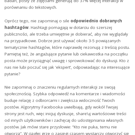
badań, posty ze zdjęciami ⁣generują do 37% więcej interakcji w
porównaniu do tekstowych.
Oprócz tego,⁣ nie zapominaj⁤ o sile
odpowiednio ⁣dobranych
hashtagów
. Hashtagi pomagają w dotarciu do szerszej
publiczności, ale‌ trzeba umiejętnie ⁤je dobierać, aby nie wyglądały
na przypadkowe. Dobrze jest używać około 3-5 powiązanych
tematycznie hashtagów, które naprawdę rezonują ‌z​ treścią postu.
‍Pamiętaj też,​ że angażujące pytanie lub ciekawostka na początku
posta może przyciągnąć uwagę i sprowokować do dyskusji. ‍Kto z
nas nie‍ lubi poczuć ⁤się jak 'ekspert’, odpowiadając‌ na ⁤interesujące
pytanie?
Nie zapominaj o⁢ znaczeniu ⁤regularnych interakcji ze swoją
społecznością. Szybka odpowiedź⁤ na komentarze i wiadomości
buduje relację z ​odbiorcami i ‌zwiększa widoczność Twoich
⁣postów. Algorytmy⁢ Facebooka⁢ uwielbiają,⁤ gdy wokół Twojej⁤
strony jest ‌ruch, więc inicjuj dyskusje, share’uj wartościowe‌ treści
⁣od innych użytkowników ⁣i zachęcaj do udostępniania własnych⁣
postów.⁤ Jak mówi ⁢stare ‍przysłowie: ​”Kto nie puka, ⁢temu nie
otworzą”. W ciągłej grze o zasięgi czasem wystarczy otworzyć⁤ się