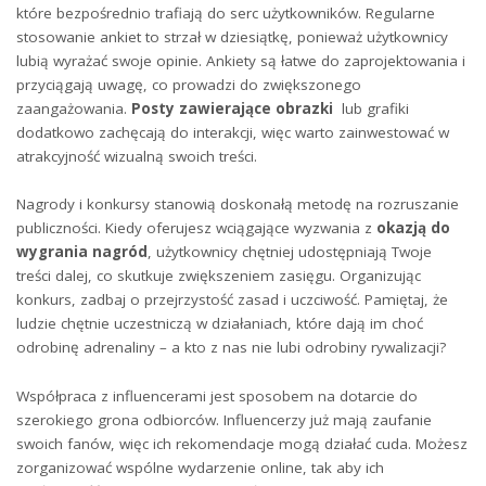
które bezpośrednio trafiają ⁢do serc użytkowników. ⁤Regularne
⁢stosowanie ⁢ankiet to strzał w dziesiątkę, ponieważ użytkownicy
lubią​ wyrażać swoje opinie. Ankiety ⁣są łatwe‌ do zaprojektowania i
⁣przyciągają uwagę, co prowadzi ⁤do zwiększonego
zaangażowania.
Posty ⁣zawierające obrazki
⁢ lub grafiki
dodatkowo‌ zachęcają​ do interakcji, więc warto ‌zainwestować w
atrakcyjność wizualną swoich treści.
Nagrody i ⁤konkursy stanowią⁤ doskonałą metodę na rozruszanie
⁢publiczności. Kiedy oferujesz wciągające wyzwania z⁤
okazją do
wygrania ​nagród
, użytkownicy chętniej udostępniają ⁣Twoje
treści dalej, co skutkuje zwiększeniem zasięgu. Organizując
⁤konkurs, zadbaj o przejrzystość zasad i uczciwość.⁢ Pamiętaj,‌ że
ludzie‌ chętnie uczestniczą w ​działaniach, które dają im choć‌
odrobinę adrenaliny – ​a kto z nas nie lubi odrobiny rywalizacji?
Współpraca ​z influencerami ⁣jest ‌sposobem na dotarcie do
szerokiego⁣ grona⁤ odbiorców. Influencerzy już mają⁤ zaufanie
swoich fanów, więc ich rekomendacje mogą ⁣działać⁢ cuda. Możesz
zorganizować wspólne wydarzenie online, tak aby ⁤ich