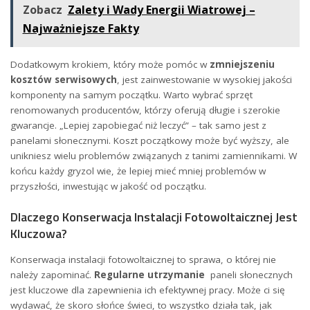
Zobacz
Zalety i Wady Energii Wiatrowej –
Najważniejsze Fakty
Dodatkowym krokiem, który może pomóc w⁢
zmniejszeniu
kosztów⁢ serwisowych
, jest zainwestowanie w wysokiej jakości
komponenty na​ samym⁢ początku. ​Warto wybrać sprzęt
renomowanych producentów, ‍którzy oferują długie​ i szerokie
gwarancje. „Lepiej​ zapobiegać niż leczyć” – tak samo jest⁤ z‍
panelami słonecznymi. Koszt początkowy może być wyższy, ​ale
unikniesz wielu problemów związanych z tanimi ‌zamiennikami. W
końcu każdy⁤ gryzol wie, że lepiej mieć mniej ​problemów w
przyszłości, inwestując w​ jakość od początku.
Dlaczego Konserwacja⁢ Instalacji Fotowoltaicznej Jest
Kluczowa?
Konserwacja instalacji​ fotowoltaicznej to sprawa, o ⁢której nie
należy zapominać.
Regularne utrzymanie
‍ paneli słonecznych​
jest kluczowe dla zapewnienia ich efektywnej ⁤pracy.⁤ Może ci się⁢
wydawać, że skoro słońce ‌świeci, to wszystko działa tak, jak