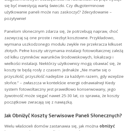
się być inwestycją ‌wartą świeczki. Czy długoterminowe
użytkowanie​ paneli może nas zaskoczyć? Zdecydowanie –
pozytywnie!
Panelom słonecznym ⁢zdarza się, że potrzebują napraw, choć
zazwyczaj​ są one ​proste i niezbyt kosztowne. ⁤Przykładowo,
wymiana uszkodzonego‍ modułu zwykle ‍nie przekracza kilkuset⁤
złotych. Pełne koszty utrzymania instalacji fotowoltaicznej zależą
od⁣ kilku czynników:‌ warunków środowiskowych, lokalizacji i
wielkości instalacji. Niektórzy użytkownicy mogą obawiać się, że
koszty​ te będą rosły z czasem. Jednakże „Nie martw się o
przyszłość; przyszłość nadejdzie za każdym razem, gdy wzejdzie
słońce.” ⁢– zwłaszcza w kontekście energii​ odnawialnej! ⁢Kiedy
system fotowoltaiczny jest prawidłowo konserwowany, jego
żywotność może sięgać nawet 25-30 lat, ‌co sprawia, ⁢że koszty
początkowe zwracają ⁣się z⁤ nawiązką.
Jak Obniżyć Koszty Serwisowe Paneli Słonecznych?
Wielu właścicieli ⁢domów zastanawia⁤ się, jak​ można
obniżyć