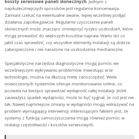
koszty‍ serwisowe‍ paneli‌ słonecznych
. Jednym z
⁢najskuteczniejszych sposobów jest regularna konserwacja.
Zamiast czekać na ewentualne awarie, lepiej wcześniej⁢ podjąć
działania zapobiegawcze. Regularne czyszczenie paneli
słonecznych może znacząco ⁣zmniejszyć⁣ ryzyko ‌uszkodzeń, które
mogą ⁣prowadzić do większych kosztów⁣ napraw. Warto też co
jakiś czas sprawdzić, czy wszystkie ⁣elementy instalacji są dobrze
zabezpieczone i nie narażone ‍na ⁣uszkodzenia mechaniczne.
Specjalistyczne narzędzia diagnostyczne mogą pomóc we
wcześniejszym wykrywaniu‍ problemów. Inwestując w te
‍technologie, ⁤można⁣ na‌ dłuższą ‍metę zaoszczędzić. Wiele
nowoczesnych ⁢systemów ⁣oferuje monitorowanie online, ⁣co
⁤pozwala na ‌bieżąco ‍sprawdzać wydajność całej instalacji. Jeżeli
zauważysz⁢ spadek wydajności,‌ może to⁢ być sygnał, że coś jest nie
tak. Nawet najmniejsze zmiany⁣ w‌ wydajności mogą wskazywać na
problem wymagający interwencji. Interesującym faktem⁤ jest, że
systemy z funkcją samoczyszczenia mogą również pomóc⁤ w
redukcji⁤ częstotliwości i kosztów serwisowych.