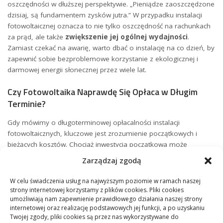
oszczędności w dłuższej perspektywie.‍ „Pieniądze zaoszczędzone
dzisiaj, są fundamentem​ zysków‍ jutra.” W ⁢przypadku‌ instalacji
fotowoltaicznej oznacza to nie tylko ‍oszczędność​ na rachunkach
za prąd, ale także
zwiększenie jej ogólnej wydajności
.
Zamiast czekać ‍na awarię, warto dbać o ⁤instalację na co ⁤dzień,⁤ by
zapewnić sobie ​bezproblemowe korzystanie ‍z ekologicznej i
darmowej energii słonecznej‍ przez wiele lat.
Czy Fotowoltaika Naprawdę Się Opłaca w ⁣Długim
⁣Terminie?
Gdy mówimy o długoterminowej opłacalności instalacji
fotowoltaicznych, kluczowe jest zrozumienie początkowych i
bieżących kosztów. Chociaż inwestycja⁤ początkowa⁢ może
wydawać się wysoka, dzięki ‍dotacjom i ulgim⁢ podatkowym koszty
Zarządzaj zgodą
można‍ znacznie zredukować. ‌Warto ⁤pamiętać, że panele
słoneczne mają
stosunkowo niskie koszty eksploatacyjne
.
W celu świadczenia usług na najwyższym poziomie w ramach naszej
Czy zastanawiałeś się kiedyś,⁤ jak często należy ​je ⁤serwisować? W
strony internetowej korzystamy z plików cookies. Pliki cookies
rzeczywistości typowe konserwacje ‌to czyszczenie paneli i
umożliwiają nam zapewnienie prawidłowego działania naszej strony
internetowej oraz realizację podstawowych jej funkcji, a po uzyskaniu
⁣ewentualna wymiana falownika co kilkanaście​ lat, co nie generuje
Twojej zgody, pliki cookies są przez nas wykorzystywane do
znacznych wydatków.