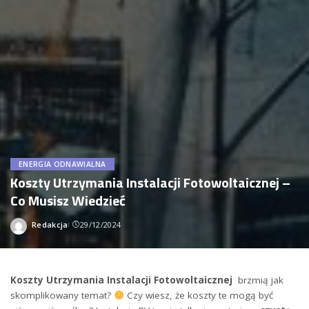
ENERGIA ODNAWIALNA
Koszty Utrzymania Instalacji Fotowoltaicznej –
Co Musisz Wiedzieć
Redakcja
29/12/2024
Wysłany
przez
Koszty ‌Utrzymania ‌Instalacji Fotowoltaicznej
⁣ brzmią jak
‌skomplikowany temat?
Czy wiesz, że koszty te mogą być