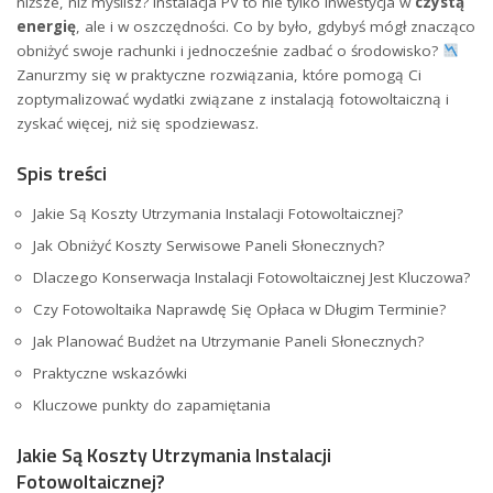
niższe, niż myślisz? Instalacja PV to ⁣nie tylko inwestycja w
czystą
energię
, ​ale i w‌ oszczędności. Co by ⁣było, gdybyś mógł znacząco
obniżyć swoje rachunki i jednocześnie zadbać o środowisko?
Zanurzmy się w⁢ praktyczne rozwiązania, ⁤które pomogą Ci
⁢zoptymalizować wydatki związane z instalacją ‍fotowoltaiczną i
zyskać więcej, niż ‍się spodziewasz.
Spis treści
Jakie Są Koszty​ Utrzymania Instalacji Fotowoltaicznej?
Jak ⁤Obniżyć Koszty ⁢Serwisowe Paneli Słonecznych?
Dlaczego Konserwacja Instalacji Fotowoltaicznej Jest Kluczowa?
Czy Fotowoltaika Naprawdę‍ Się Opłaca w ⁤Długim Terminie?
Jak‌ Planować Budżet na Utrzymanie Paneli⁣ Słonecznych?
Praktyczne⁤ wskazówki
Kluczowe punkty do ⁤zapamiętania
Jakie Są Koszty Utrzymania⁤ Instalacji
Fotowoltaicznej?