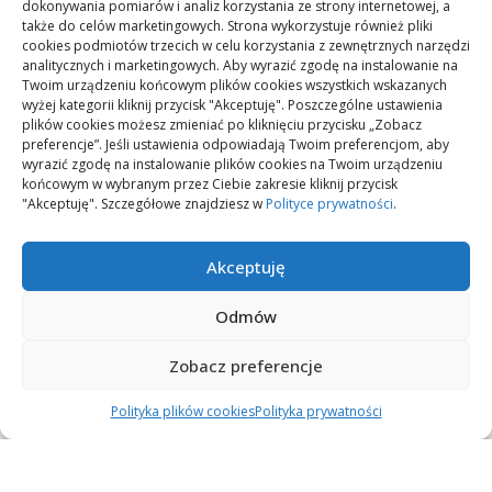
dokonywania pomiarów i analiz korzystania ze strony internetowej, a
także do celów marketingowych. Strona wykorzystuje również pliki
Przyglądając​ się oszczędnościom na⁤ rachunkach za prąd,
cookies podmiotów trzecich w celu korzystania z zewnętrznych narzędzi
analitycznych i marketingowych. Aby wyrazić zgodę na instalowanie na
instalacja​ fotowoltaiczna wydaje się⁣ być trafioną ⁢inwestycją. W
Twoim urządzeniu końcowym plików cookies wszystkich wskazanych
Polsce energia elektryczna jest dość droga, co czyni ‍odnawialne
wyżej kategorii kliknij przycisk "Akceptuję". Poszczególne ustawienia
‍źródła energii atrakcyjną alternatywą. Niezaprzeczalnym atutem
plików cookies możesz zmieniać po kliknięciu przycisku „Zobacz
jest możliwość ⁢magazynowania nadwyżek energii. W ⁢niektórych
preferencje”. Jeśli ustawienia odpowiadają Twoim preferencjom, aby
regionach ⁤istnieje już opcja przesyłania nadwyżek do ⁤sieci ​i
wyrazić zgodę na instalowanie plików cookies na Twoim urządzeniu
końcowym w wybranym przez Ciebie zakresie kliknij przycisk
odbierania ich w mniej słoneczne dni. ‍
Wyobraź sobie
sytuację,
"Akceptuję". Szczegółowe znajdziesz w
Polityce prywatności
.
w⁢ której‌ cały dom jest zasilany ⁢energią‍ słoneczną za ułamek
kosztów! Statystyki wskazują,⁤ że pełen zwrot ⁤inwestycji następuje
zwykle w ciągu ‍7–10 lat.
Akceptuję
Na zakończenie warto zadać sobie pytanie, jak fotowoltaika
Odmów
wpłynie na wartość naszego⁤ domu. Wzrost świadomości
ekologicznej⁤ sprawia, że domy wyposażone w‍ panele
Zobacz preferencje
fotowoltaiczne stają się bardziej ⁣atrakcyjne dla potencjalnych
kupujących.‌ „Pod słońcem każda chwila ma swój blask”, a
Polityka plików cookies
Polityka prywatności
instalacja fotowoltaiczna może być Twoim krokiem w stronę
zrównoważonego rozwoju. ⁣Oprócz korzyści finansowych, jest to
inwestycja w naszą ‍planetę i lepszą ⁢przyszłość dla ​naszych dzieci.