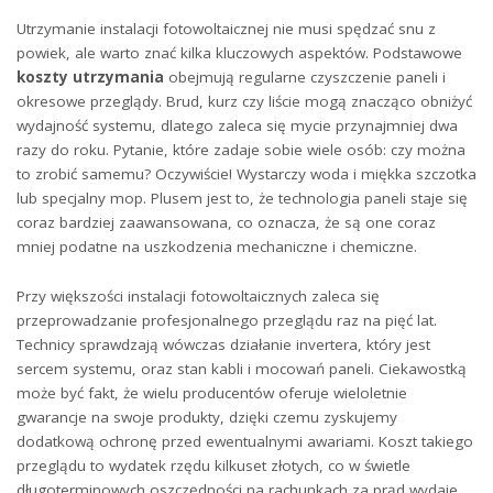
Utrzymanie instalacji fotowoltaicznej nie musi spędzać snu z
powiek, ale​ warto ⁢znać kilka kluczowych aspektów. Podstawowe
koszty utrzymania
obejmują regularne czyszczenie paneli i
okresowe przeglądy. Brud, kurz czy liście ‍mogą znacząco ⁤obniżyć
wydajność systemu, dlatego zaleca się mycie przynajmniej dwa
razy do roku. Pytanie,⁤ które⁢ zadaje sobie wiele osób: czy można
to⁣ zrobić ‍samemu?⁤ Oczywiście! Wystarczy woda i‍ miękka szczotka
lub specjalny⁤ mop. Plusem jest to, że technologia paneli ⁢staje się
coraz bardziej zaawansowana, co oznacza, że są one coraz
mniej podatne na uszkodzenia mechaniczne i chemiczne.
Przy większości ‌instalacji​ fotowoltaicznych zaleca się⁣
przeprowadzanie ⁣profesjonalnego przeglądu‍ raz na pięć ⁣lat.
Technicy sprawdzają⁢ wówczas działanie invertera, który jest
sercem systemu, oraz⁢ stan kabli i mocowań paneli. ⁣Ciekawostką
może być⁣ fakt, ⁤że‍ wielu producentów oferuje‌ wieloletnie‌
gwarancje ⁣na swoje produkty, dzięki czemu zyskujemy
dodatkową ochronę przed ewentualnymi awariami. Koszt takiego
przeglądu to wydatek rzędu kilkuset ⁤złotych, ​co w świetle
długoterminowych oszczędności na rachunkach ⁣za prąd wydaje