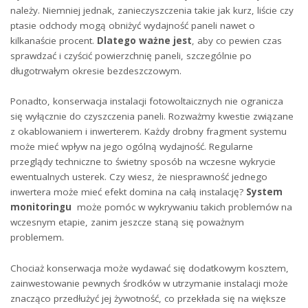
należy. Niemniej jednak, zanieczyszczenia takie jak kurz, liście czy
ptasie odchody ​mogą obniżyć⁣ wydajność paneli nawet o
kilkanaście‌ procent.‌
Dlatego ważne jest
, aby co pewien czas⁣
sprawdzać i czyścić powierzchnię paneli, ‍szczególnie ⁢po
długotrwałym okresie bezdeszczowym.
Ponadto, konserwacja⁢ instalacji fotowoltaicznych nie ogranicza
się wyłącznie do czyszczenia paneli. Rozważmy kwestie związane
z okablowaniem i inwerterem. ‍Każdy drobny fragment systemu
może mieć wpływ na jego ogólną wydajność. Regularne
przeglądy techniczne ​to świetny‌ sposób na wczesne wykrycie
ewentualnych usterek. Czy wiesz, że niesprawność⁤ jednego
inwertera może mieć efekt domina na całą instalację?
System
monitoringu
‌ może pomóc w wykrywaniu takich problemów‌ na
wczesnym etapie, zanim jeszcze ​staną się⁤ poważnym
⁣problemem.
Chociaż konserwacja ⁢może wydawać się dodatkowym kosztem,
zainwestowanie pewnych⁤ środków w utrzymanie instalacji może
znacząco przedłużyć jej żywotność, co przekłada się‍ na ⁢większe