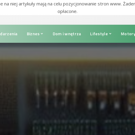
e na niej artykuły mają na celu pozycjonowanie stron www. Żade
opłacone.
darzenia
Biznes
Dom i wnętrza
Lifestyle
Motory