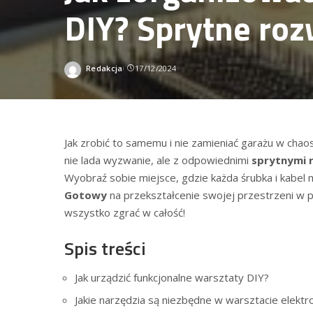
DIY? Sprytne roz
Redakcja
17/12/2024
Wysłany
przez
Jak zrobić to samemu i nie zamieniać garażu ‌w chaos
nie lada wyzwanie, ale z odpowiednimi
sprytnymi ⁣
Wyobraź ⁣sobie miejsce, gdzie każda śrubka i ⁢kabel 
Gotowy
na⁤ przekształcenie swojej przestrzeni w 
wszystko zgrać w całość!
Spis treści
Jak urządzić funkcjonalne warsztaty DIY?
Jakie narzędzia są niezbędne w warsztacie elekt