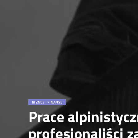
BIZNES I FINANSE
Prace alpinistyc
profesjonaliści z