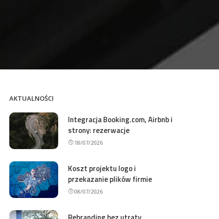
AKTUALNOŚCI
Integracja Booking.com, Airbnb i
strony: rezerwacje
18/07/2026
Koszt projektu logo i
przekazanie plików firmie
08/07/2026
Rebranding bez utraty