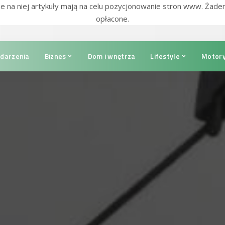
e na niej artykuły mają na celu pozycjonowanie stron www. Żade
opłacone.
darzenia
Biznes
Dom i wnętrza
Lifestyle
Motory