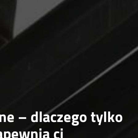
zne – dlaczego tylko
apewnią ci