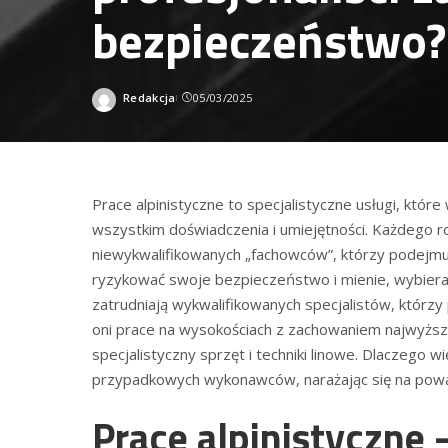
bezpieczeństwo?
Redakcja
05/03/2025
Wysłany
przez
Prace alpinistyczne to specjalistyczne usługi, któ
wszystkim doświadczenia i umiejętności. Każdego
niewykwalifikowanych „fachowców”, którzy podejmuj
ryzykować swoje bezpieczeństwo i mienie, wybierają
zatrudniają wykwalifikowanych specjalistów, którzy
oni prace na wysokościach z zachowaniem najwyżs
specjalistyczny sprzęt i techniki linowe. Dlaczego w
przypadkowych wykonawców, narażając się na pow
Prace alpinistyczne 